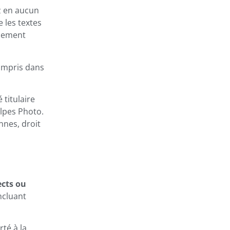
z en aucun
e les textes
unement
compris dans
 titulaire
Alpes Photo.
nnes, droit
cts ou
incluant
té à la