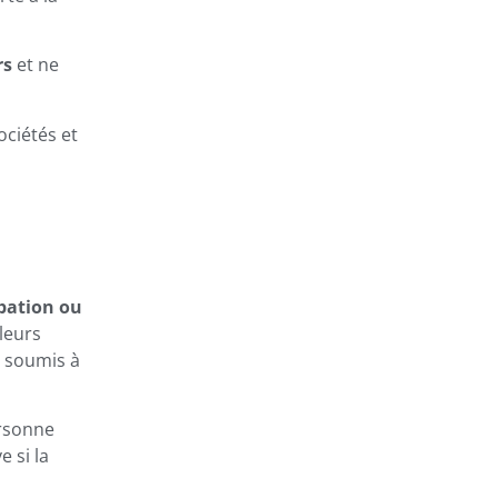
rs
et ne
ociétés et
bation ou
leurs
t soumis à
ersonne
 si la